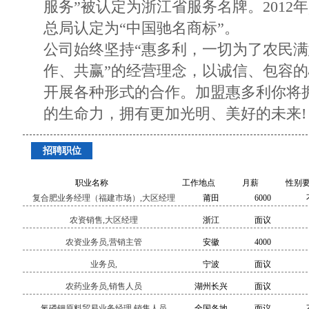
服务”被认定为浙江省服务名牌。2012年
总局认定为“中国驰名商标”。
公司始终坚持“惠多利，一切为了农民满
作、共赢”的经营理念，以诚信、包容
开展各种形式的合作。加盟惠多利你将
的生命力，拥有更加光明、美好的未来!
招聘职位
职业名称
工作地点
月薪
性别
复合肥业务经理（福建市场）,大区经理
莆田
6000
农资销售,大区经理
浙江
面议
农资业务员,营销主管
安徽
4000
业务员,
宁波
面议
农药业务员,销售人员
湖州长兴
面议
氮磷钾原料贸易业务经理,销售人员
全国各地
面议