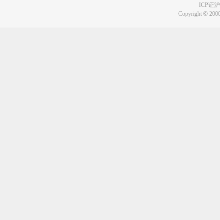
ICP证沪B
Copyright
©
2000