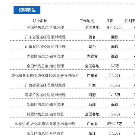
招聘职位
职业名称
工作地点
月薪
性别
区域销售总监,区域经理
全国各地
8千-1.5万
广东省区域经理,区域经理
茂名
面议
山东省区域经理,区域经理
烟台
面议
内蒙区域总监,销售管理
内蒙古
面议
全国销售总监,销售管理
全国各地
2-3万
农化服务工程师,农化讲师/农化服务/作物经
广东省
1-1.5万
理
广西省区域经理,区域经理
广西
1-1.5万
客家片区域经理,区域经理
河源
1-1.5万
新疆区域总监,销售管理
新疆
面议
特肥销售总监,销售总监
全国各地
1.2-2万
农化讲师,农化讲师/农化服务/作物经理
广东省
8千-1.5万
阳江区域总监,营销总监
阳江
1-1.5万