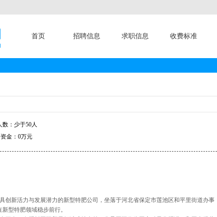
首页
招聘信息
求职信息
收费标准
数：少于50人
资金：0万元
具创新活力与发展潜力的新型特肥公司，坐落于河北省保定市莲池区和平里街道办事
终在新型特肥领域稳步前行。