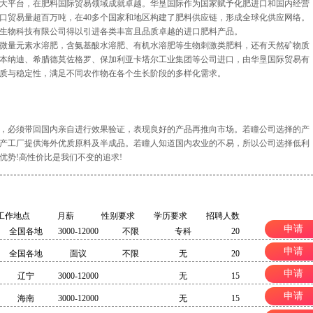
大平台，在肥料国际贸易领域成就卓越。华垦国际作为国家赋予化肥进口和国内经营
口贸易量超百万吨，在40多个国家和地区构建了肥料供应链，形成全球化供应网络。
生物科技有限公司得以引进各类丰富且品质卓越的进口肥料产品。
微量元素水溶肥，含氨基酸水溶肥、有机水溶肥等生物刺激类肥料，还有天然矿物质
本纳迪、希腊德莫佐格罗、保加利亚卡塔尔工业集团等公司进口，由华垦国际贸易有
质与稳定性，满足不同农作物在各个生长阶段的多样化需求。
，必须带回国内亲自进行效果验证，表现良好的产品再推向市场。若瞳公司选择的产
产工厂提供海外优质原料及半成品。若瞳人知道国内农业的不易，所以公司选择低利
优势!高性价比是我们不变的追求!
工作地点
月薪
性别要求
学历要求
招聘人数
申请
全国各地
3000-12000
不限
专科
20
申请
全国各地
面议
不限
无
20
申请
辽宁
3000-12000
无
15
申请
海南
3000-12000
无
15