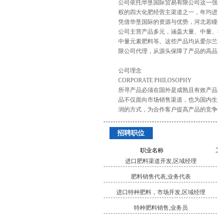
公司依托华垦国际贸易有限公司这一强
权的四大化肥经营主渠道之一，年均进
凭借华垦国际的资源与优势，河北若瞳
公司主营产品多元，涵盖大量、中量、
中量元素肥料等。这些产品均从爱尔兰
限公司代理，从源头保障了产品的高品
公司理念
CORPORATE PHILOSOPHY
所寻产品必须在国外是成熟且有效产品
品不仅面向市场销售渠道，也为国内生
润的方式，为合作客户提高产品的竞争
招聘职位
职业名称
进口肥料渠道开发,区域经理
肥料销售代表,业务代表
进口特种肥料，市场开发,区域经理
特种肥料销售,业务员