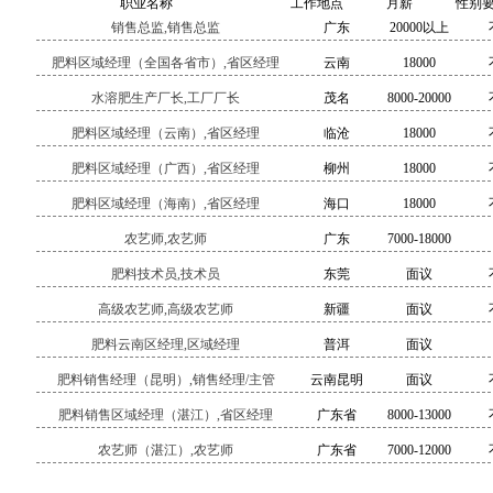
职业名称
工作地点
月薪
性别
销售总监,销售总监
广东
20000以上
肥料区域经理（全国各省市）,省区经理
云南
18000
水溶肥生产厂长,工厂厂长
茂名
8000-20000
肥料区域经理（云南）,省区经理
临沧
18000
肥料区域经理（广西）,省区经理
柳州
18000
肥料区域经理（海南）,省区经理
海口
18000
农艺师,农艺师
广东
7000-18000
肥料技术员,技术员
东莞
面议
高级农艺师,高级农艺师
新疆
面议
肥料云南区经理,区域经理
普洱
面议
肥料销售经理（昆明）,销售经理/主管
云南昆明
面议
肥料销售区域经理（湛江）,省区经理
广东省
8000-13000
农艺师（湛江）,农艺师
广东省
7000-12000