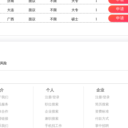
济南
面议
不限
大专
1
申请
大连
面议
不限
大专
1
申请
广西
面议
不限
硕士
1
风险
介
个人
企业
于我们
注册/登录
注册/登录
品服务
职位搜索
简历搜索
体合作
企业搜索
资费标准
情链接
兼职搜索
付款方式
系我们
手机找工作
掌中招聘