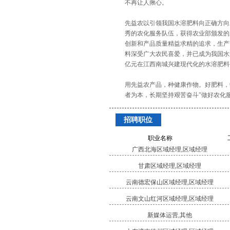
不再让人揪心。
先益农以引领我国水溶肥料向正确方向
秀的农化服务队伍，获得农业部颁发的肥
创新和产品质量精益求精的追求，生产高科
料深受广大农民喜爱，并已成为我国水溶
亿元在江西南城兴建现代化的水溶肥料
用先益农产品，种健康作物。好肥料，
者为本，长期坚持艰苦奋斗”做好农化
招聘职位
职业名称
广西北海区域经理,区域经理
甘肃区域经理,区域经理
云南德宏保山区域经理,区域经理
云南文山红河区域经理,区域经理
新媒体运营,其他