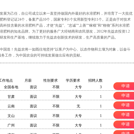
发展为己任，自公司成立以来一直坚持做国内外最好的水溶肥料，并培育了一大批优
料登记证24个，备案产品10个，国家专利1个实用新型专利11个。正是由于对技术
技含量的水溶肥料产品，才使“先益”、“忠诚”“上善”“稼穑”和“格物”系列水溶肥
肥料的知名品牌。为了更好的服务广大经销商和农民朋友，2012年先益农投资1.2
研发和生产基地，继续致力于先益农创新技术的研发，生产高质量的产品。
中国造！先益农将一如既往地坚持“以客户为中心、以农作物和土壤为对象，以奋斗
服务工作，为中国农业的可持续发展做出应有的贡献。
工作地点
月薪
性别要求
学历要求
招聘人数
申请
全国各地
面议
不限
大专
3
申请
甘肃
面议
不限
大专
1
申请
云南
面议
不限
无
1
申请
文山
面议
不限
大专
1
申请
广州
面议
不限
大专
1
申请