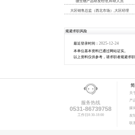
微生物产品研发经理,科研人员
大区销售总监（西北市场）,大区经理
规避求职风险
2025-12-24
最近登录时间：
本单位基本资料已通过网站证实。
以上资料仅供参考，请求职者规避求职
简
关
产
服务热线
0531-86739758
媒
工作日8:30-18:00
友
联