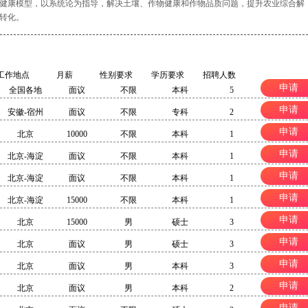
健康模型，以系统论为指导，解决土壤、作物健康和作物品质问题，提升农业综合解
转化。
工作地点
月薪
性别要求
学历要求
招聘人数
申请
全国各地
面议
不限
本科
5
申请
安徽-宿州
面议
不限
专科
2
申请
北京
10000
不限
本科
1
申请
北京-海淀
面议
不限
本科
1
申请
北京-海淀
面议
不限
本科
1
申请
北京-海淀
15000
不限
本科
1
申请
北京
15000
男
硕士
3
申请
北京
面议
男
硕士
3
申请
北京
面议
男
本科
3
申请
北京
面议
男
本科
2
申请