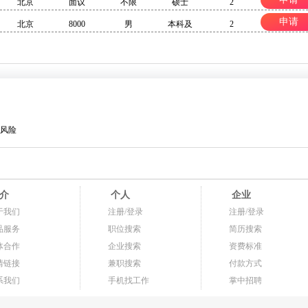
北京
面议
不限
硕士
2
申请
北京
8000
男
本科及
2
风险
介
个人
企业
于我们
注册/登录
注册/登录
品服务
职位搜索
简历搜索
体合作
企业搜索
资费标准
情链接
兼职搜索
付款方式
系我们
手机找工作
掌中招聘