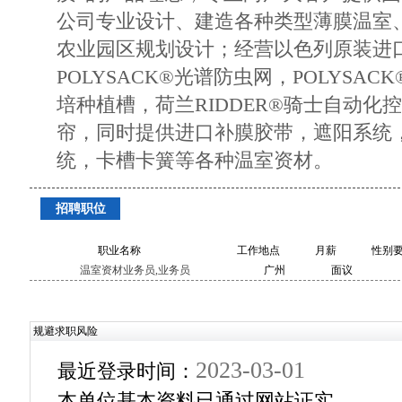
公司专业设计、建造各种类型薄膜温室
农业园区规划设计；经营以色列原装进
POLYSACK®光谱防虫网，POLYSAC
培种植槽，荷兰RIDDER®骑士自动化
帘，同时提供进口补膜胶带，遮阳系统
统，卡槽卡簧等各种温室资材。
招聘职位
职业名称
工作地点
月薪
性别
温室资材业务员,业务员
广州
面议
规避求职风险
2023-03-01
最近登录时间：
本单位基本资料已通过网站证实。