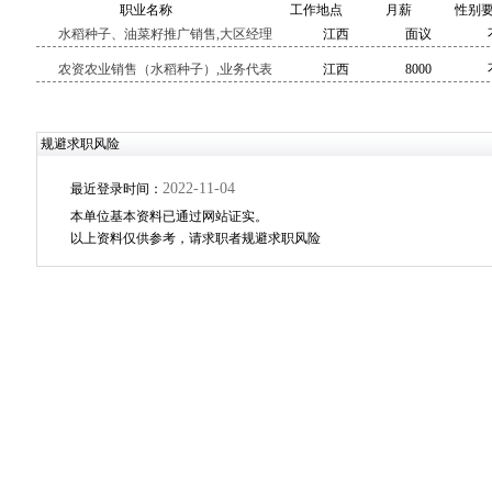
职业名称
工作地点
月薪
性别
水稻种子、油菜籽推广销售,大区经理
江西
面议
农资农业销售（水稻种子）,业务代表
江西
8000
规避求职风险
2022-11-04
最近登录时间：
本单位基本资料已通过网站证实。
以上资料仅供参考，请求职者规避求职风险