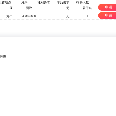
工作地点
月薪
性别要求
学历要求
招聘人数
申请
三亚
面议
无
若干名
申请
海口
4000-6000
无
1
风险