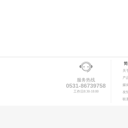
简
关
产
服务热线
0531-86739758
媒
工作日8:30-18:00
友
联