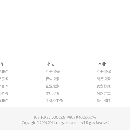
介
个人
企业
于我们
注册/登录
注册/登录
品服务
职位搜索
简历搜索
体合作
企业搜索
资费标准
情链接
兼职搜索
付款方式
系我们
手机找工作
掌中招聘
ICP证沪B2-20050333 沪ICP备05056907号
Copyright
©
2000-2014 nongzirencai.com All Rights Reserved