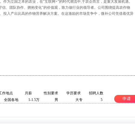
。作为立国之本的农业，在"互联网+”的时代潮流中,于农企而言，是重大发展机遇。
实守信、团队协作、拥抱变化"的价值观，致力做行业的领导者。公司围绕提高农作物
、投入产出比高的作物营养解决方案。在这激励的市场竞争中，微补公司凭借着优异
工作地点
月薪
性别要求
学历要求
招聘人数
申请
全国各地
1-1.5万
男
大专
5