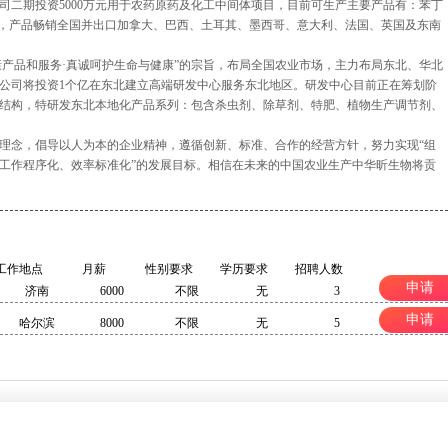
司二期投资5000万元用于农药原药及化工中间体项目，目前可生产主要产品有：苯丁
上，产品畅销全国并出口加拿大、巴西、土耳其、墨西哥、意大利、法国、英国及东南
康产品和服务·真诚呵护生命与健康”的宗旨，布局全国农业市场，主力布局东北、华北
场，公司将投资1个亿在东北建立高端研发中心服务东北地区。研发中心目前正在筹划阶
结构，特研发东北本地化产品系列：包含杀虫剂、除草剂、特肥、植物生产调节剂、
理念，倡导以人为本的企业精神，遵循创新、标准、合作的经营方针，努力实现“组
工作程序化、效率标准化”的发展目标。相信在未来的中国农业生产中华昕生物将贡
工作地点
月薪
性别要求
学历要求
招聘人数
申请
济南
6000
不限
无
3
申请
哈尔滨
8000
不限
无
5