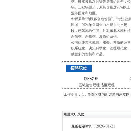
剂、微胶囊悬浮剂等先进农药剂型；公
锡、三唑锡原药，原药含量达95%以
亚等国家和地区。
华昕秉承“为顾客创造价值”、“专注健
区域。2024年公司全力布局东北市
段，已落地哈尔滨，针对东北区域种植
杀菌剂、杀螨剂、及原药系列。
公司始终秉承诚信、服务、共赢的经营
织系统化、决策科学化、管理规范化、
献更多的智慧和产品。
招聘职位
职业名称
区域销售经理,省区经理
工作职责： 1，负责区域内新渠道的建立以
及老客户的维护工作； 2，根据公司营销指
标，完成区域产品布局，并做好跟踪服务工
作； 3，协助客户（经销商）完成销售任
规避求职风险
务，辅助其完成售前指导，售后服务工作,大
区经理
2026-01-21
最近登录时间：