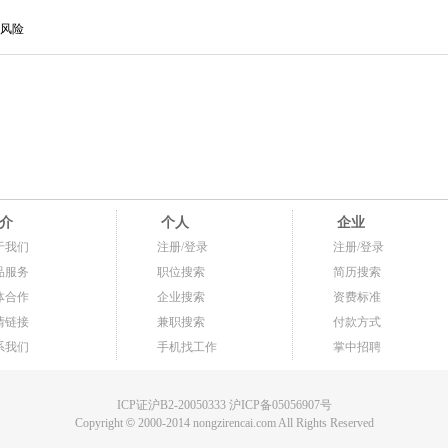
风险
介
个人
企业
于我们
注册/登录
注册/登录
品服务
职位搜索
简历搜索
体合作
企业搜索
资费标准
情链接
兼职搜索
付款方式
系我们
手机找工作
掌中招聘
ICP证沪B2-20050333 沪ICP备05056907号
Copyright
©
2000-2014 nongzirencai.com All Rights Reserved