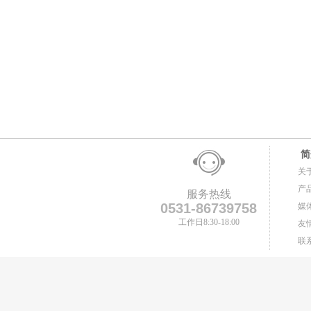
简
关
产
服务热线
0531-86739758
媒
工作日8:30-18:00
友
联