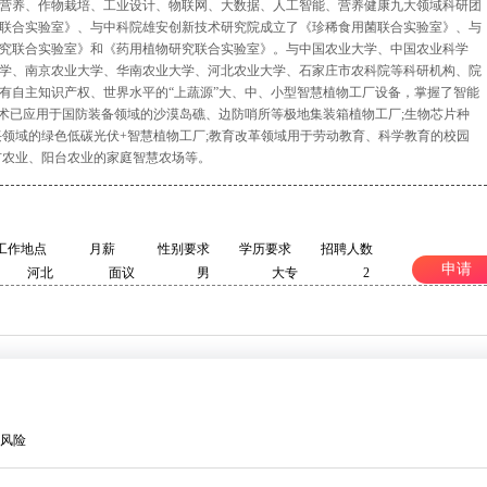
营养、作物栽培、工业设计、物联网、大数据、人工智能、营养健康九大领域科研团
联合实验室》、与中科院雄安创新技术研究院成立了《珍稀食用菌联合实验室》、与
究联合实验室》和《药用植物研究联合实验室》。与中国农业大学、中国农业科学
学、南京农业大学、华南农业大学、河北农业大学、石家庄市农科院等科研机构、院
有自主知识产权、世界水平的“上蔬源”大、中、小型智慧植物工厂设备，掌握了智能
技术已应用于国防装备领域的沙漠岛礁、边防哨所等极地集装箱植物工厂;生物芯片种
兴领域的绿色低碳光伏+智慧植物工厂;教育改革领域用于劳动教育、科学教育的校园
市农业、阳台农业的家庭智慧农场等。
工作地点
月薪
性别要求
学历要求
招聘人数
申请
河北
面议
男
大专
2
风险