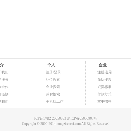
介
个人
企业
于我们
注册/登录
注册/登录
品服务
职位搜索
简历搜索
体合作
企业搜索
资费标准
情链接
兼职搜索
付款方式
系我们
手机找工作
掌中招聘
ICP证沪B2-20050333 沪ICP备05056907号
Copyright
©
2000-2014 nongzirencai.com All Rights Reserved