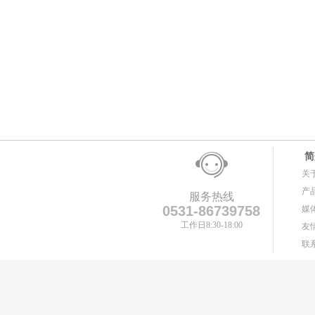
简
关
产
服务热线
0531-86739758
媒
工作日8:30-18:00
友
联