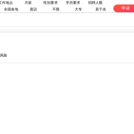
工作地点
月薪
性别要求
学历要求
招聘人数
申请
全国各地
面议
不限
大专
若干名
风险