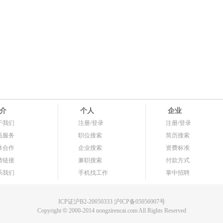
介
个人
企业
于我们
注册/登录
注册/登录
品服务
职位搜索
简历搜索
体合作
企业搜索
资费标准
情链接
兼职搜索
付款方式
系我们
手机找工作
掌中招聘
ICP证沪B2-20050333 沪ICP备05056907号
Copyright
©
2000-2014 nongzirencai.com All Rights Reserved