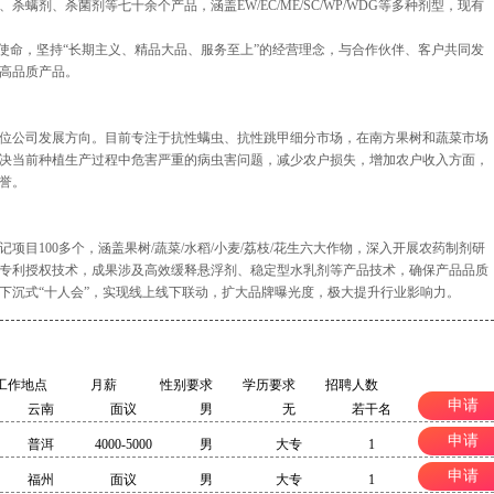
螨剂、杀菌剂等七十余个产品，涵盖EW/EC/ME/SC/WP/WDG等多种剂型，现有
的使命，坚持“长期主义、精品大品、服务至上”的经营理念，与合作伙伴、客户共同发
高品质产品。
位公司发展方向。目前专注于抗性螨虫、抗性跳甲细分市场，在南方果树和蔬菜市场
决当前种植生产过程中危害严重的病虫害问题，减少农户损失，增加农户收入方面，
誉。
项目100多个，涵盖果树/蔬菜/水稻/小麦/荔枝/花生六大作物，深入开展农药制剂研
专利授权技术，成果涉及高效缓释悬浮剂、稳定型水乳剂等产品技术，确保产品品质
下沉式“十人会”，实现线上线下联动，扩大品牌曝光度，极大提升行业影响力。
工作地点
月薪
性别要求
学历要求
招聘人数
申请
云南
面议
男
无
若干名
申请
普洱
4000-5000
男
大专
1
申请
福州
面议
男
大专
1