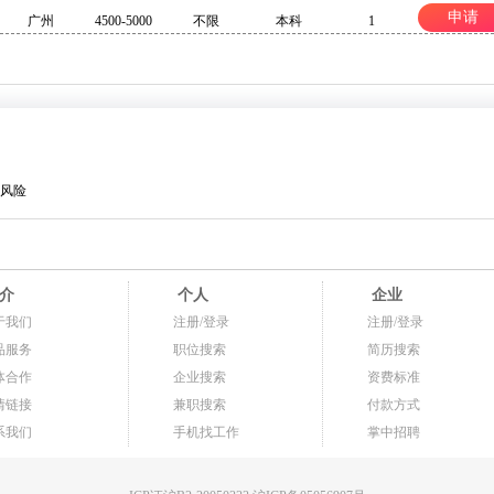
申请
广州
4500-5000
不限
本科
1
风险
介
个人
企业
于我们
注册/登录
注册/登录
品服务
职位搜索
简历搜索
体合作
企业搜索
资费标准
情链接
兼职搜索
付款方式
系我们
手机找工作
掌中招聘