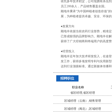
依托多年技术积淀，公司现拥有杀虫剂、杀
员工200余人，产品销售覆盖全国。
顾地丰秉承“为中国种植者创造价值”
展，为种植者提供卓越、安全、环保的
●发展方向
顾地丰依据当前农药行业形势，精准定
已形成较强的品牌影响力。顾地丰在解
获得了广大经销商和终端用户的高度赞
●经营投入
顾地丰近年加大技术研发投入，在途登记
发工作，获得多项发明专利与实用新型
达到行业顶级标准。通过新媒体传播和
招聘职位
职业名称
省区经理,省区经理
区域经理（云南）,销售管理
区域经理（闽北）,区域经理