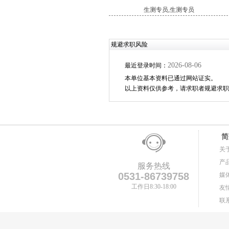
生测专员,生测专员
规避求职风险
2026-08-06
最近登录时间：
本单位基本资料已通过网站证实。
以上资料仅供参考，请求职者规避求职
简
关
产
服务热线
0531-86739758
媒
工作日8:30-18:00
友
联