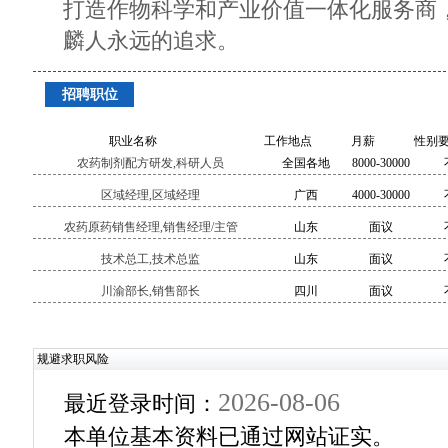
打造作物科学和产业价值一体化服务商
麟人永远的追求。
招聘职位
职业名称
工作地点
月薪
性别
农药制剂配方研发,科研人员
全国各地
8000-30000
区域经理,区域经理
广西
4000-30000
农药原药销售经理,销售经理/主管
山东
面议
技术总工,技术总监
山东
面议
川渝部长,销售部长
四川
面议
规避求职风险
2026-08-06
最近登录时间：
本单位基本资料已通过网站证实。