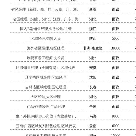
省区经理（新疆、赣、桂、云贵、川、浙、
新疆
面议
闽、粤）,省区经理
省区经理（湖南、湖北、江西、广东、海
湖北
面议
南、云南+贵州、四川),业务经理/主管
国内B端销售经理,业务经理/主管
浙江
面议
区域经理,销售人员
陕西
5000
海外省区经理,省区经理
非洲-喀麦隆
30000
制药研发工程师,技术员
湖州
面议
区域销售经理（全国有岗）,区域代表
安徽
面议
辽宁省区域经理,区域经理
沈阳
面议
吉林省区域经理,区域经理
长春
面议
大区经理,大区经理
湖北
面议
产品/作物经理,产品经理
全国
面议
生产外操/内操DCS岗位（内蒙基地）,
乌海
9000
云南/广西区域制剂销售经理,区域代表
云南
6000
原药开发工程师,技术主管
湖州
15000