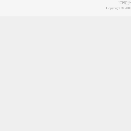
ICP证沪B
Copyright
©
2000