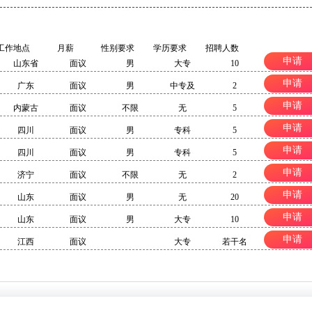
工作地点
月薪
性别要求
学历要求
招聘人数
申请
山东省
面议
男
大专
10
申请
广东
面议
男
中专及
2
申请
内蒙古
面议
不限
无
5
申请
四川
面议
男
专科
5
申请
四川
面议
男
专科
5
申请
济宁
面议
不限
无
2
申请
山东
面议
男
无
20
申请
山东
面议
男
大专
10
申请
江西
面议
大专
若干名