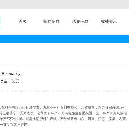
首页
招聘信息
求职信息
收费标准
数：50-200人
资金：0万元
云天化股份有限公司和济宁市天力农业生产资料有限公司合资成立，双方分别占60%和
全部转让给济宁市天力农资。公司拥有年产20万吨氨酸复合肥装置一套，年产10万吨掺混
，年产5万吨粉状功能型水溶肥料生产线，产品销售到山东、河南、江苏、安徽、内蒙
一直受到客户好评。