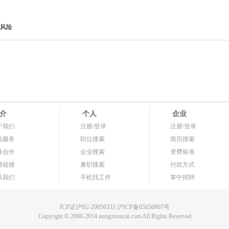
风险
介
个人
企业
于我们
注册/登录
注册/登录
品服务
职位搜索
简历搜索
体合作
企业搜索
资费标准
情链接
兼职搜索
付款方式
系我们
手机找工作
掌中招聘
ICP证沪B2-20050333 沪ICP备05056907号
Copyright
©
2000-2014 nongzirencai.com All Rights Reserved