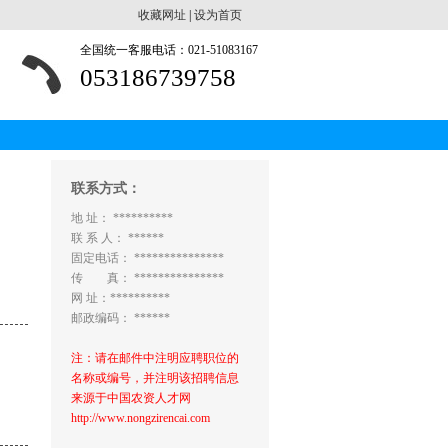
收藏网址
|
设为首页
全国统一客服电话：021-51083167
053186739758
联系方式：
地 址： **********
联 系 人： ******
固定电话： ***************
传 真： ***************
网 址：**********
邮政编码： ******
注：请在邮件中注明应聘职位的
名称或编号，并注明该招聘信息
来源于中国农资人才网
http://www.nongzirencai.com