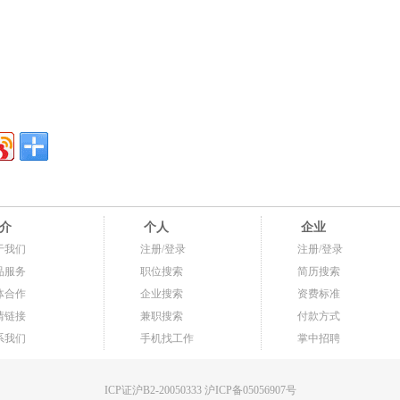
介
个人
企业
于我们
注册/登录
注册/登录
品服务
职位搜索
简历搜索
体合作
企业搜索
资费标准
情链接
兼职搜索
付款方式
系我们
手机找工作
掌中招聘
ICP证沪B2-20050333 沪ICP备05056907号