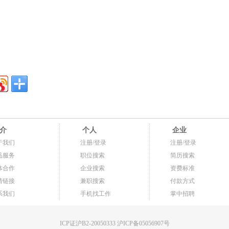
介
个人
企业
于我们
注册/登录
注册/登录
品服务
职位搜索
简历搜索
体合作
企业搜索
资费标准
情链接
兼职搜索
付款方式
系我们
手机找工作
掌中招聘
ICP证沪B2-20050333 沪ICP备05056907号