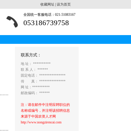
收藏网址
|
设为首页
全国统一客服电话：021-51083167
053186739758
联系方式：
地 址： **********
联 系 人： ******
固定电话： ***************
传 真： ***************
网 址：**********
邮政编码： ******
注：请在邮件中注明应聘职位的
名称或编号，并注明该招聘信息
来源于中国农资人才网
http://www.nongzirencai.com