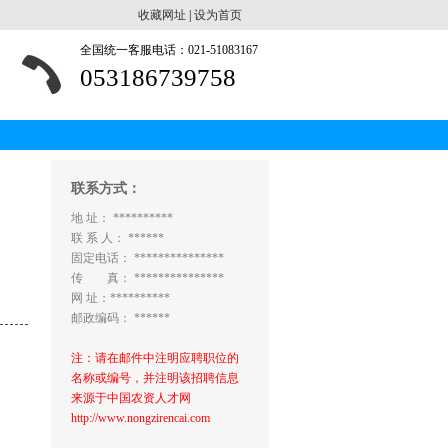
收藏网址
|
设为首页
全国统一客服电话：021-51083167
053186739758
联系方式：
地 址： **********
联 系 人： ******
固定电话： ***************
传 真： ***************
网 址：**********
邮政编码： ******
注：请在邮件中注明应聘职位的
名称或编号，并注明该招聘信息
来源于中国农资人才网
http://www.nongzirencai.com