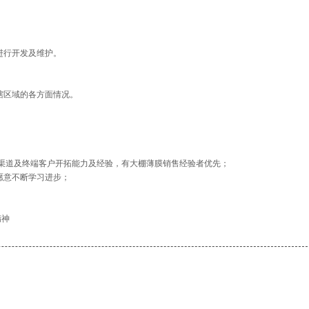
进行开发及维护。
辖区域的各方面情况。
有渠道及终端客户开拓能力及经验，有大棚薄膜销售经验者优先；
愿意不断学习进步；
精神