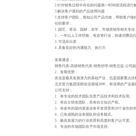
2.针对销售过程中存在的问题第一时间按流程进行
3.解决客户遇到的产品使用问题
5.支持客户团队，熟知公司产品功效，帮助客户做
任职要求：
1 .园艺、草业、园林，农学，市场营销等相关专
2．一年以上工作经验，有农资行业，快速消费品行
3 .可适应出差
4 .具备良好的沟通能力、执行力
发展通道：
销售代表-高级销售代表-销售经理-销售总监-公司
2、发展优势：
农业是极具发展潜力的基础产业，也是国家重点扶
北京雷力集团深耕农业领域30年，有深厚的产业基
公司支持：
1、有专业的技术团队负责产品技术和技术应用。
2、有自主研发团队，具有自主知识产权。
3、有多年的国内渠道业务开发背景和29个省市的
4、已有成熟的业务团队和业务模式。
5、极具发展力的行业前景和高度的客户认可度。
6、专业的市场团队给予市场支持。