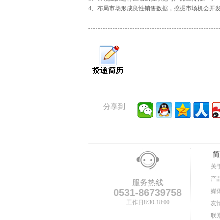
4、布局市场形成良性销售数据，挖掘市场机会开
分享到
简
关
产
服务热线
0531-86739758
媒
工作日8:30-18:00
友
联