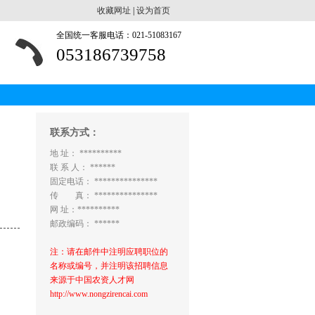
收藏网址
|
设为首页
全国统一客服电话：021-51083167
053186739758
联系方式：
地 址： **********
联 系 人： ******
固定电话： ***************
传 真： ***************
网 址：**********
邮政编码： ******
注：请在邮件中注明应聘职位的
名称或编号，并注明该招聘信息
来源于中国农资人才网
http://www.nongzirencai.com