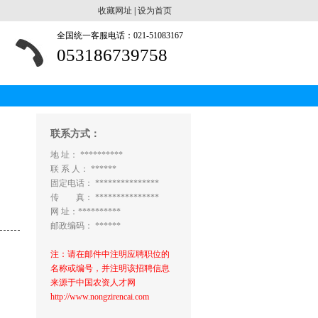
收藏网址
|
设为首页
全国统一客服电话：021-51083167
053186739758
联系方式：
地 址： **********
联 系 人： ******
固定电话： ***************
传 真： ***************
网 址：**********
邮政编码： ******
注：请在邮件中注明应聘职位的
名称或编号，并注明该招聘信息
来源于中国农资人才网
http://www.nongzirencai.com