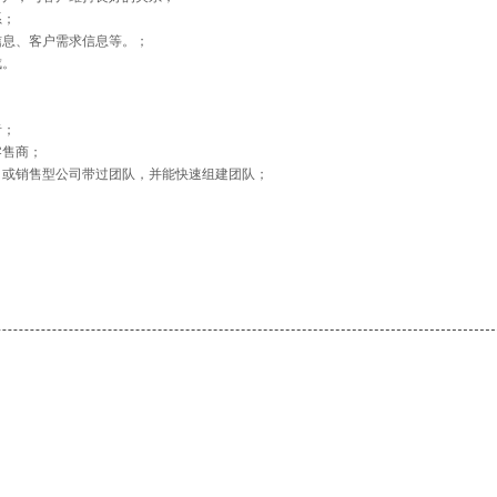
系；
信息、客户需求信息等。；
成。
者；
零售商；
司或销售型公司带过团队，并能快速组建团队；