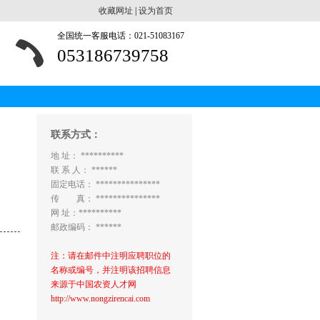
收藏网址
|
设为首页
全国统一客服电话：021-51083167
053186739758
联系方式：
地 址： **********
联 系 人： ******
固定电话： ***************
传 真： ***************
网 址：**********
邮政编码： ******
注：请在邮件中注明应聘职位的
名称或编号，并注明该招聘信息
来源于中国农资人才网
http://www.nongzirencai.com