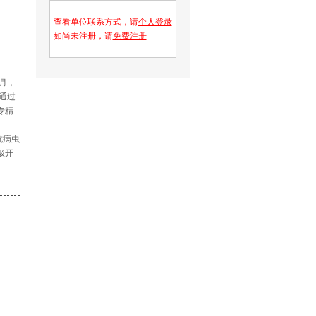
查看单位联系方式，请
个人登录
如尚未注册，请
免费注册
月，
通过
专精
抗病虫
极开