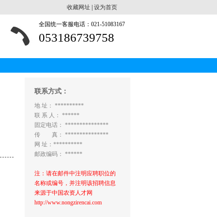
收藏网址
|
设为首页
全国统一客服电话：021-51083167
053186739758
联系方式：
地 址： **********
联 系 人： ******
固定电话： ***************
传 真： ***************
网 址：**********
邮政编码： ******
注：请在邮件中注明应聘职位的
名称或编号，并注明该招聘信息
来源于中国农资人才网
http://www.nongzirencai.com