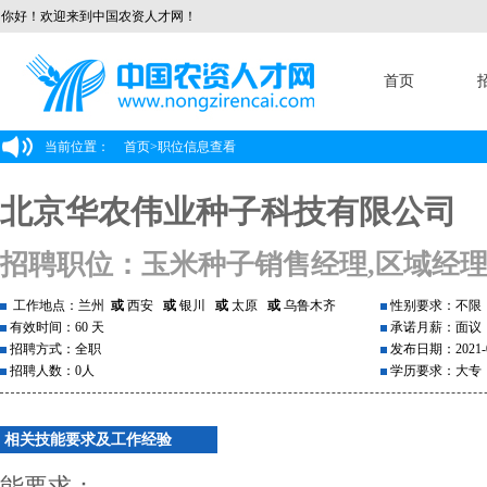
你好！欢迎来到中国农资人才网！
首页
当前位置：
首页
>
职位信息查看
北京华农伟业种子科技有限公司
招聘职位：玉米种子销售经理,区域经
工作地点：兰州
或
西安
或
银川
或
太原
或
乌鲁木齐
性别要求：不限
有效时间：60 天
承诺月薪：面议
招聘方式：全职
发布日期：2021-0
招聘人数：0人
学历要求：大专
相关技能要求及工作经验
能要求：