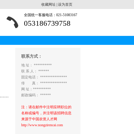
收藏网址
|
设为首页
全国统一客服电话：021-51083167
053186739758
联系方式：
地 址： **********
联 系 人： ******
固定电话： ***************
传 真： ***************
网 址：**********
邮政编码： ******
注：请在邮件中注明应聘职位的
名称或编号，并注明该招聘信息
来源于中国农资人才网
http://www.nongzirencai.com