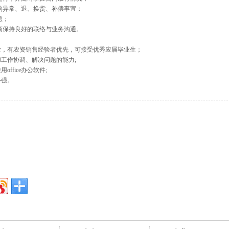
购异常、退、换货、补偿事宜；
息；
商保持良好的联络与业务沟通。
业，有农资销售经验者优先，可接受优秀应届毕业生；
工作协调、解决问题的能力;
fice办公软件;
心强。