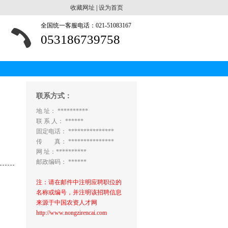
收藏网址
|
设为首页
全国统一客服电话：021-51083167
053186739758
联系方式：
地 址： **********
联 系 人： ******
固定电话： ***************
传 真： ***************
网 址：**********
邮政编码： ******
注：请在邮件中注明应聘职位的
名称或编号，并注明该招聘信息
来源于中国农资人才网
http://www.nongzirencai.com