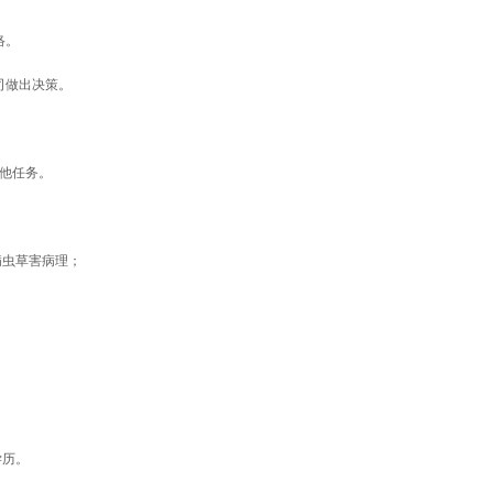
络。
。
司做出决策。
。
其他任务。
病虫草害病理；
学历。