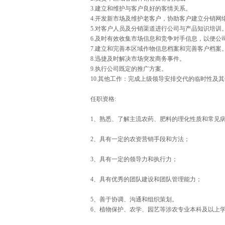
3.建立和维护与客户良好的客情关系。
4.开发新市场及维护老客户，协助客户建立分销网
5.对客户人员及分销渠道进行公司与产品知识培训
6.及时有效收集市场信息和竞争对手信息，以便公
7.建立和完善本区域作物信息档案和完善客户档案
8.迅捷及时解决市场突发商务事件。
9.执行公司既定的推广方案。
10.其他工作：完成上级领导安排交代的临时性及
任职资格:
1、熟悉、了解主流农药、肥料的理化性质和常见
2、具有一定的农资营销手段和方法；
3、具有一定的领导力和执行力；
4、具有优秀的团队建设和团队管理能力；
5、善于协调、沟通和组织策划。
6、植物保护、农学、园艺等涉农专业本科及以上