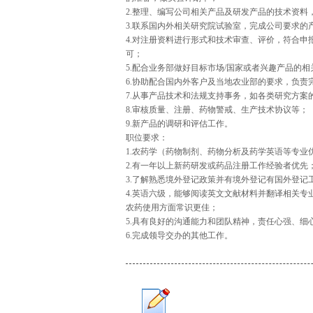
2.整理、编写公司相关产品及研发产品的技术资料
3.联系国内外相关研究院试验室，完成公司要求
4.对注册资料进行形式和技术审查、评价，符合
可；
5.配合业务部做好目标市场/国家或者兴趣产品的
6.协助配合国内外客户及当地农业部的要求，负
7.从事产品技术和法规支持事务，如各类研究方案
8.审核质量、注册、药物警戒、生产技术协议等；
9.新产品的调研和评估工作。
职位要求：
1.农药学（药物制剂、药物分析及药学英语等专
2.有一年以上新药研发或药品注册工作经验者优先
3.了解熟悉境外登记政策并有境外登记有国外登记
4.英语六级，能够阅读英文文献材料并翻译相关
农药使用方面常识更佳；
5.具有良好的沟通能力和团队精神，责任心强、细
6.完成领导交办的其他工作。