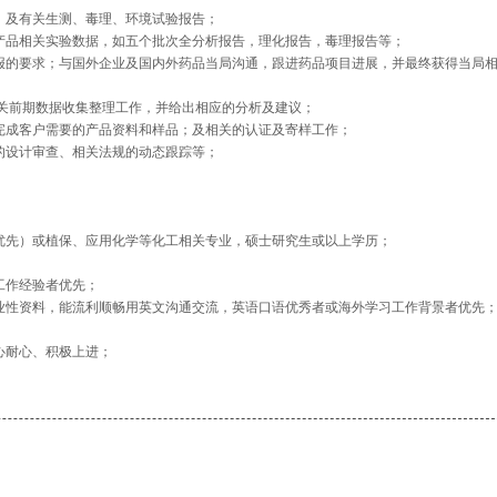
，及有关生测、毒理、环境试验报告；
的产品相关实验数据，如五个批次全分析报告，理化报告，毒理报告等；
申报的要求；与国外企业及国内外药品当局沟通，跟进药品项目进展，并最终获得当局
相关前期数据收集整理工作，并给出相应的分析及建议；
责完成客户需要的产品资料和样品；及相关的认证及寄样工作；
的设计审查、相关法规的动态跟踪等；
业优先）或植保、应用化学等化工相关专业，硕士研究生或以上学历；
；
工作经验者优先；
专业性资料，能流利顺畅用英文沟通交流，英语口语优秀者或海外学习工作背景者优先
心耐心、积极上进；