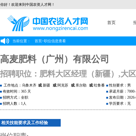
你好！欢迎来到中国农资人才网！
首页
当前位置：
首页
>
职位信息查看
高麦肥料（广州）有限公司
招聘职位：肥料大区经理（新疆）,大
工作地点：乌鲁木齐
或
新疆
或
阿克苏
或
库尔勒
或
吐鲁番
性别要求：男
有效时间：365 天
承诺月薪：7000-1
招聘方式：全职
发布日期：2026-0
招聘人数：1人
学历要求：无
相关技能要求及工作经验
岗位职责: