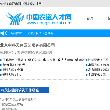
你好！欢迎来到中国农资人才网！
首页
当前位置：
首页
>
职位信息查看
北京中科天创园艺服务有限公司
招聘职位：客户销售经理,区域经理
工作地点：黑龙江
或
哈尔滨
或
佳木斯
或
齐齐哈尔
或
鸡西
性别要求：不限
有效时间：365 天
承诺月薪：6000
招聘方式：全职
发布日期：2023-0
招聘人数：3人
学历要求：无
相关技能要求及工作经验
1.从事2年以上农资销售工作
2.能独立运营市场
3.有驾驶经验