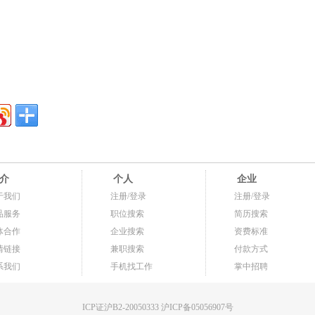
介
个人
企业
于我们
注册/登录
注册/登录
品服务
职位搜索
简历搜索
体合作
企业搜索
资费标准
情链接
兼职搜索
付款方式
系我们
手机找工作
掌中招聘
ICP证沪B2-20050333 沪ICP备05056907号