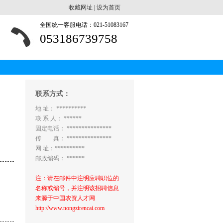
收藏网址
|
设为首页
全国统一客服电话：021-51083167
053186739758
联系方式：
地 址： **********
联 系 人： ******
固定电话： ***************
传 真： ***************
网 址：**********
邮政编码： ******
注：请在邮件中注明应聘职位的
名称或编号，并注明该招聘信息
来源于中国农资人才网
http://www.nongzirencai.com