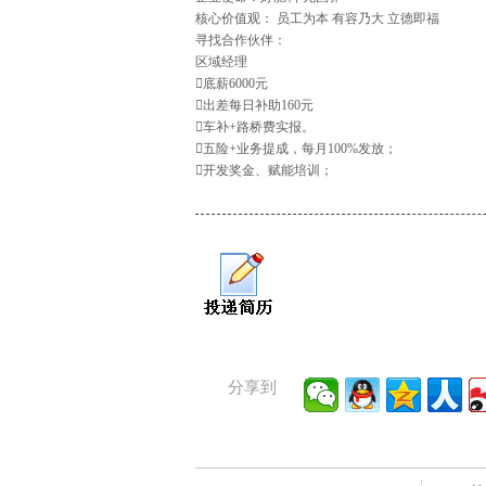
核心价值观： 员工为本 有容乃大 立德即福
寻找合作伙伴：
区域经理
底薪6000元
出差每日补助160元
车补+路桥费实报。
五险+业务提成，每月100%发放；
开发奖金、赋能培训；
分享到