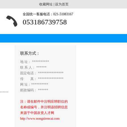
收藏网址
|
设为首页
全国统一客服电话：021-51083167
053186739758
联系方式：
地 址： **********
联 系 人： ******
固定电话： ***************
传 真： ***************
网 址：**********
邮政编码： ******
注：请在邮件中注明应聘职位的
名称或编号，并注明该招聘信息
来源于中国农资人才网
http://www.nongzirencai.com