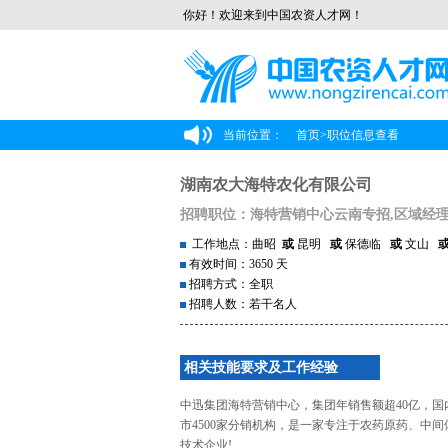
你好！欢迎来到中国农资人才网！
当前位置：
首页
>
职位信息查看
湖南农大海特农化有限公司
招聘职位：海特营销中心云南专招,区域经
工作地点：曲昭
或
昆明
或
保德临
或
文山
有效时间：3650 天
招聘方式：全职
招聘人数：若干名人
相关技能要求及工作经验
中迅集团海特营销中心，集团年销售额超40亿，国
市4500家分销机构，是一家专注于农药原药、中
技术企业!