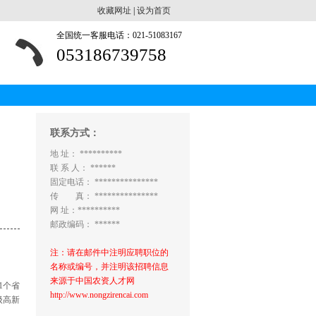
收藏网址
|
设为首页
全国统一客服电话：021-51083167
053186739758
联系方式：
地 址： **********
联 系 人： ******
固定电话： ***************
传 真： ***************
网 址：**********
邮政编码： ******
注：请在邮件中注明应聘职位的
名称或编号，并注明该招聘信息
来源于中国农资人才网
1个省
http://www.nongzirencai.com
级高新