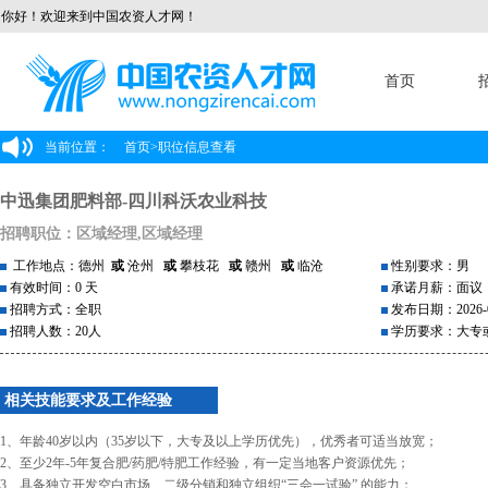
你好！欢迎来到中国农资人才网！
首页
当前位置：
首页
>
职位信息查看
中迅集团肥料部-四川科沃农业科技
招聘职位：区域经理,区域经理
工作地点：德州
或
沧州
或
攀枝花
或
赣州
或
临沧
性别要求：男
有效时间：0 天
承诺月薪：面议
招聘方式：全职
发布日期：2026-0
招聘人数：20人
学历要求：大专
相关技能要求及工作经验
1、年龄40岁以内（35岁以下，大专及以上学历优先），优秀者可适当放宽；
2、至少2年-5年复合肥/药肥/特肥工作经验，有一定当地客户资源优先；
3、具备独立开发空白市场、二级分销和独立组织“三会一试验” 的能力；