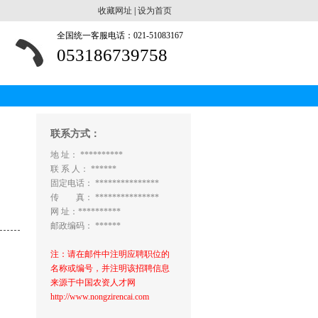
收藏网址
|
设为首页
全国统一客服电话：021-51083167
053186739758
联系方式：
地 址： **********
联 系 人： ******
固定电话： ***************
传 真： ***************
网 址：**********
邮政编码： ******
注：请在邮件中注明应聘职位的
名称或编号，并注明该招聘信息
来源于中国农资人才网
http://www.nongzirencai.com