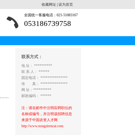
收藏网址
|
设为首页
全国统一客服电话：021-51083167
053186739758
联系方式：
地 址： **********
联 系 人： ******
固定电话： ***************
传 真： ***************
网 址：**********
邮政编码： ******
注：请在邮件中注明应聘职位的
名称或编号，并注明该招聘信息
来源于中国农资人才网
http://www.nongzirencai.com