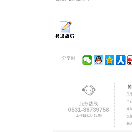
分享到
简
关
产
服务热线
0531-86739758
媒
工作日8:30-18:00
友
联