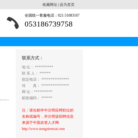
收藏网址
|
设为首页
全国统一客服电话：021-51083167
053186739758
联系方式：
地 址： **********
联 系 人： ******
固定电话： ***************
传 真： ***************
网 址：**********
邮政编码： ******
注：请在邮件中注明应聘职位的
名称或编号，并注明该招聘信息
来源于中国农资人才网
http://www.nongzirencai.com