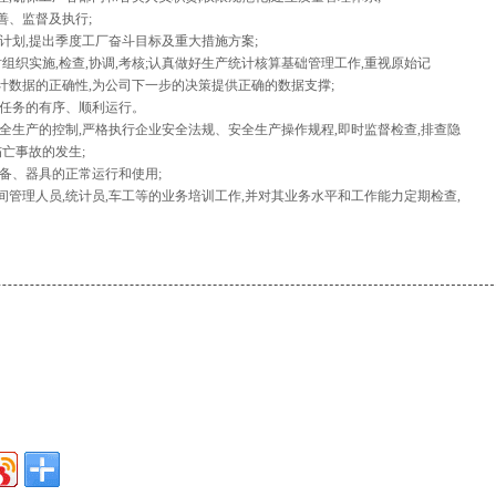
善、监督及执行;
合计划,提出季度工厂奋斗目标及重大措施方案;
时组织实施,检查,协调,考核;认真做好生产统计核算基础管理工作,重视原始记
统计数据的正确性,为公司下一步的决策提供正确的数据支撑;
产任务的有序、顺利运行。
安全生产的控制,严格执行企业安全法规、安全生产操作规程,即时监督检查,排查隐
亡事故的发生;
设备、器具的正常运行和使用;
间管理人员,统计员,车工等的业务培训工作,并对其业务水平和工作能力定期检查,