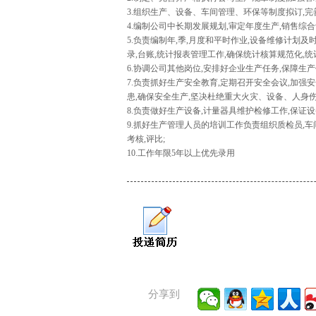
3.组织生产、设备、车间管理、环保等制度拟订,完
4.编制公司中长期发展规划,审定年度生产,销售综
5.负责编制年,季,月度和平时作业,设备维修计划及
录,台账,统计报表管理工作,确保统计核算规范化,
6.协调公司其他岗位,安排好企业生产任务,保障生
7.负责抓好生产安全教育,定期召开安全会议,加强
患,确保安全生产,坚决杜绝重大火灾、设备、人身伤
8.负责做好生产设备,计量器具维护检修工作,保证
9.抓好生产管理人员的培训工作负责组织质检员,车
考核,评比;
10.工作年限5年以上优先录用
分享到