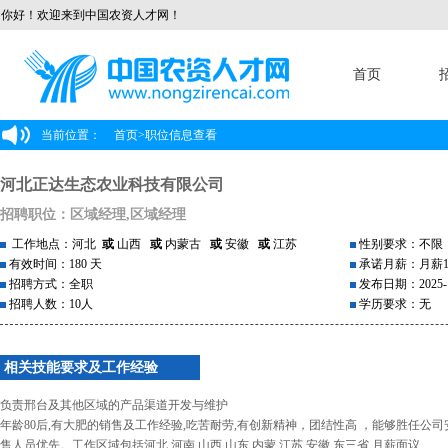
你好！欢迎来到中国农资人才网！
首页
当前位置：
首页
>
职位信息查看
河北正达生态农业科技有限公司
招聘职位：区域经理,区域经理
工作地点：河北
或
山西
或
内蒙古
或
安徽
或
江苏
性别要求：不限
有效时间：180 天
承诺月薪：月薪10
招聘方式：全职
发布日期：2025-1
招聘人数：10人
学历要求：无
相关技能要求及工作经验
负责邢台及其他区域的产品渠道开发与维护
年龄80后,有大肥的销售及工作经验,吃苦耐劳,有创新精神，团结性高 ，能够胜任
售人员优先。工作区域包括河北,河南,山西,山东,内蒙,江苏,安徽,东三省.月薪面议