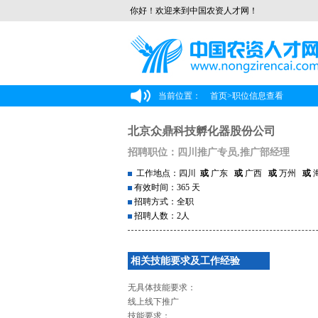
你好！欢迎来到中国农资人才网！
当前位置：
首页
>
职位信息查看
北京众鼎科技孵化器股份公司
招聘职位：四川推广专员,推广部经理
工作地点：四川
或
广东
或
广西
或
万州
或
有效时间：365 天
招聘方式：全职
招聘人数：2人
相关技能要求及工作经验
无具体技能要求：
线上线下推广
技能要求：