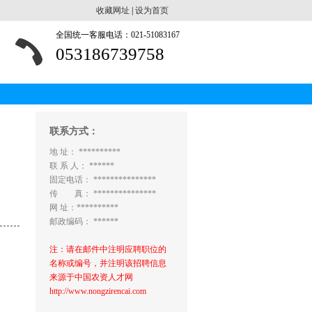
收藏网址
|
设为首页
全国统一客服电话：021-51083167
053186739758
联系方式：
地 址： **********
联 系 人： ******
固定电话： ***************
传 真： ***************
网 址：**********
邮政编码： ******
注：请在邮件中注明应聘职位的
名称或编号，并注明该招聘信息
来源于中国农资人才网
http://www.nongzirencai.com