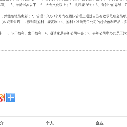
）；5、年龄40岁以下； 6、大专文化以上；7、抗压能力强； 8、有创业的思维，
动，并能落地能出彩；2、管理：入职3个月内在团队管理上通过自己有效示范成交能够
站（农资零售店），做到能盈利、能复制；4、盈利：准确定位公司的超级盈利产品，
卡；3、节日福利、生日福利；4、邀请家属参加公司年会；5、参加公司举办的员工旅
介
个人
企业