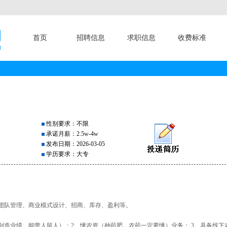
首页
招聘信息
求职信息
收费标准
性别要求：不限
承诺月薪：2.5w-4w
发布日期：2026-03-05
学历要求：大专
团队管理、商业模式设计、招商、库存、盈利等。
创造业绩、能带人留人）；2、懂农资（种药肥，农药一定要懂）业务； 3、具备线下