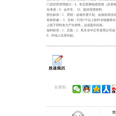
门店经营管理能力；4、有互联网电商思维（农资电商
先考虑；9、会开车。 10、提供背调资料。
胜任标准：1、营销：会做年度计划、会做促销活
有效权威； 3、目标：打造1个以上标杆乡镇服务
上线下同时发力产生销售，达成盈利目标。
福利标准：1、五险；2、私车全年正常使用公司油
6、外地人住房补贴。
分享到
简