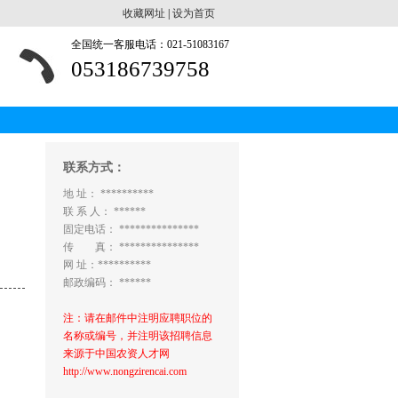
收藏网址
|
设为首页
全国统一客服电话：021-51083167
053186739758
联系方式：
地 址： **********
联 系 人： ******
固定电话： ***************
传 真： ***************
网 址：**********
邮政编码： ******
注：请在邮件中注明应聘职位的
名称或编号，并注明该招聘信息
来源于中国农资人才网
http://www.nongzirencai.com