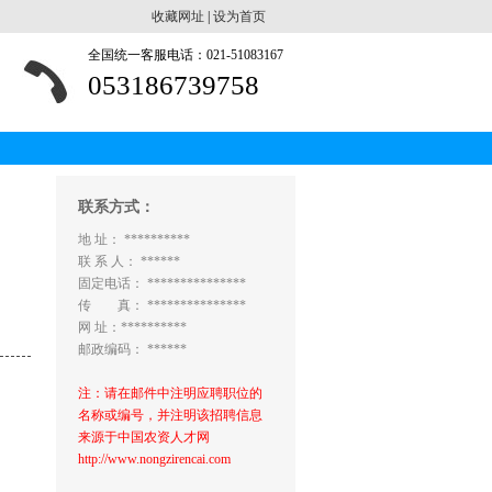
收藏网址
|
设为首页
全国统一客服电话：021-51083167
053186739758
联系方式：
地 址： **********
联 系 人： ******
固定电话： ***************
传 真： ***************
网 址：**********
邮政编码： ******
注：请在邮件中注明应聘职位的
名称或编号，并注明该招聘信息
来源于中国农资人才网
http://www.nongzirencai.com