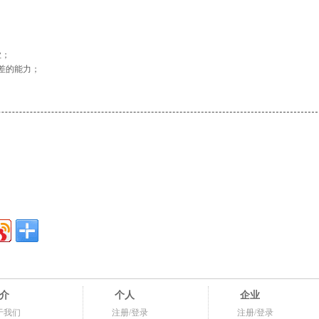
；
业；
差的能力；
介
个人
企业
于我们
注册/登录
注册/登录