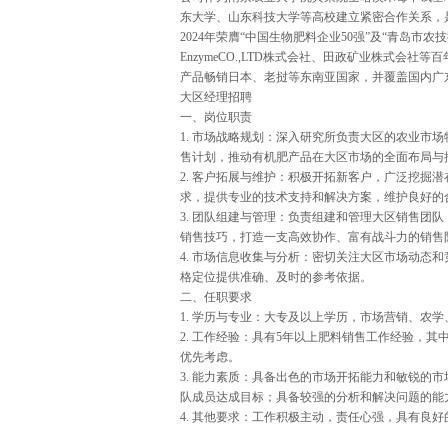
东大学、山东科技大学等高校建立紧密合作关系，
2024年荣膺“中国生物肥料企业50强”及“青岛
EnzymeCO.,LTD株式会社、田政矿业株式会社
产品畅销日本、老挝等东南亚国家，并覆盖国内广
大区经理招聘
一、岗位职责
1. 市场战略规划：深入研究所负责大区的农业市
售计划，推动有机肥产品在大区市场的全面布局与
2. 客户拓展与维护：积极开拓新客户，广泛挖掘
求，提供专业的技术支持和解决方案，维护良好的
3. 团队组建与管理：负责组建和管理大区销售团
销售技巧，打造一支高效协作、富有战斗力的销售
4. 市场信息收集与分析：密切关注大区市场动态
格定位提供准确、及时的参考依据。
二、任职要求
1. 学历与专业：大专及以上学历，市场营销、农
2. 工作经验：具有5年以上肥料销售工作经验，
优先考虑。
3. 能力素质：具备出色的市场开拓能力和敏锐的
队成员达成目标；具备较强的分析和解决问题的能
4. 其他要求：工作积极主动，责任心强，具有良