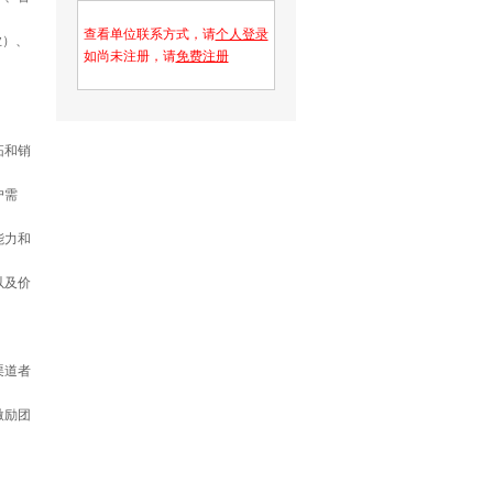
查看单位联系方式，请
个人登录
业）、
如尚未注册，请
免费注册
拓和销
户需
能力和
以及价
渠道者
激励团