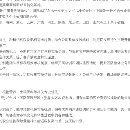
是其重要科研成果转化基地。
市农技推广服务先进单位”，同日本CANホ一ルデイングス株式会社（中国唯一技术合作企
等百年知名企业长期战略合作。
东、海南、浙江、云南、广西、河北、陕西、东三省、山西、山东等二十余个省份。
场特点、种植结构以及肥料需求趋势，结合公司整体发展战略，制定切实可行的市场开
推广。
潜在销售机会，不断扩大客户群体和市场份额；与现有客户保持紧密沟通，及时响应客
合作关系，提升客户满意度和忠诚度。
队，制定团队目标和绩效考核制度，组织开展培训和团队建设活动，提升团队整体业务
队伍。
和竞争对手情况，定期收集市场信息，分析市场数据，为公司产品研发、市场策略调整
学、植物营养、土壤肥料等相关专业优先。
其中至少2年以上团队管理经验；熟悉大区农资市场，拥有丰富的客户资源和成熟的销售
市场洞察力，能够准确把握市场机遇；拥有优秀的沟通协调能力和团队管理能力，善于
力，能够应对市场变化和销售过程中的各种挑战。
好的职业道德和敬业精神；能适应长期出差，抗压能力强。