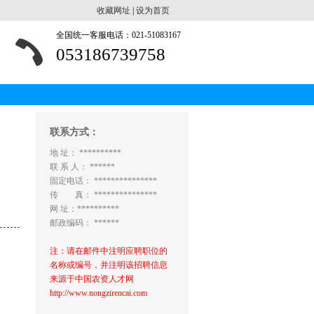
收藏网址
|
设为首页
全国统一客服电话：021-51083167
053186739758
联系方式：
地 址： **********
联 系 人： ******
固定电话： ***************
传 真： ***************
网 址：**********
邮政编码： ******
注：请在邮件中注明应聘职位的
名称或编号，并注明该招聘信息
来源于中国农资人才网
http://www.nongzirencai.com