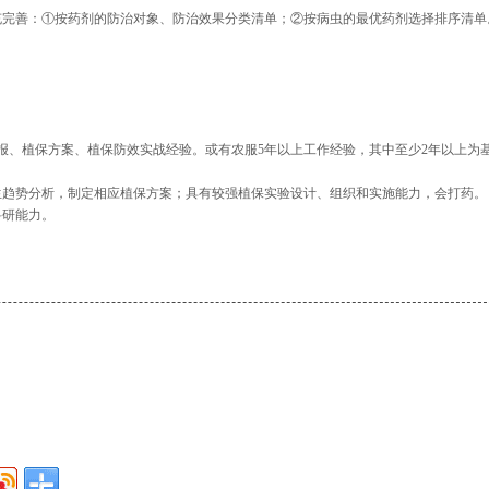
充完善：①按药剂的防治对象、防治效果分类清单；②按病虫的最优药剂选择排序清单
报、植保方案、植保防效实战经验。或有农服5年以上工作经验，其中至少2年以上为
生趋势分析，制定相应植保方案；具有较强植保实验设计、组织和实施能力，会打药。
科研能力。