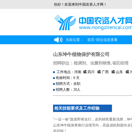
你好！欢迎来到中国农资人才网！
当前位置：
首页
>
职位信息查看
山东坤牛植物保护有限公司
招聘职位：植调剂、虫菌剂销售,省区经理
工作地点：河南
或
四川
或
广西
或
山东
或
有效时间：0 天
招聘方式：全职
招聘人数：20人
相关技能要求及工作经验
“一证一标”政策即将实行，农药销售重新洗牌，
山东坤牛植保将推行业绩导向，高提成机制面向全
高回报！