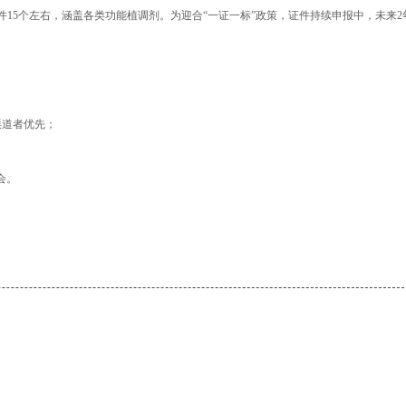
15个左右，涵盖各类功能植调剂。为迎合“一证一标”政策，证件持续申报中，未来2
渠道者优先；
会。