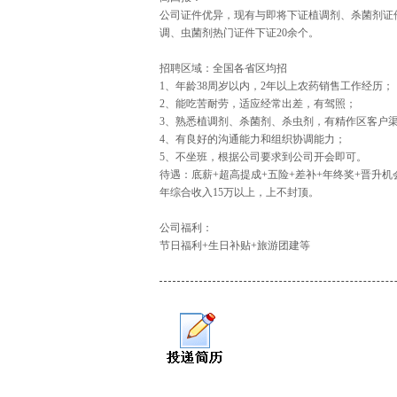
公司证件优异，现有与即将下证植调剂、杀菌剂证件
调、虫菌剂热门证件下证20余个。
招聘区域：全国各省区均招
1、年龄38周岁以内，2年以上农药销售工作经历；
2、能吃苦耐劳，适应经常出差，有驾照；
3、熟悉植调剂、杀菌剂、杀虫剂，有精作区客户
4、有良好的沟通能力和组织协调能力；
5、不坐班，根据公司要求到公司开会即可。
待遇：底薪+超高提成+五险+差补+年终奖+晋升机
年综合收入15万以上，上不封顶。
公司福利：
节日福利+生日补贴+旅游团建等