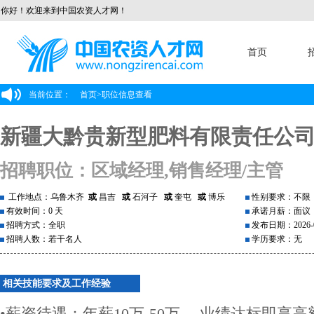
你好！欢迎来到中国农资人才网！
首页
当前位置：
首页
>
职位信息查看
新疆大黔贵新型肥料有限责任公
招聘职位：区域经理,销售经理/主管
工作地点：乌鲁木齐
或
昌吉
或
石河子
或
奎屯
或
博乐
性别要求：不限
有效时间：0 天
承诺月薪：面议
招聘方式：全职
发布日期：2026-0
招聘人数：若干名人
学历要求：无
相关技能要求及工作经验
•薪资待遇：年薪10万-50万 ，业绩达标即