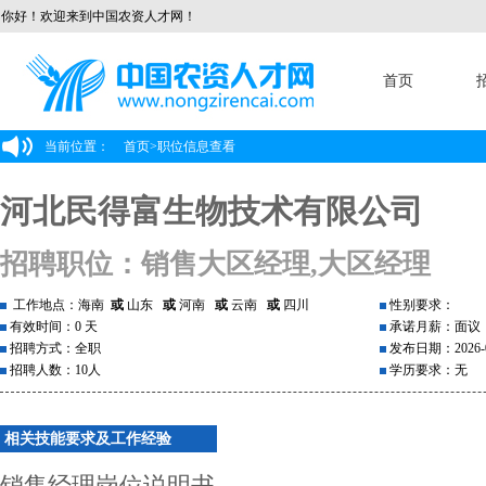
你好！欢迎来到中国农资人才网！
首页
当前位置：
首页
>
职位信息查看
河北民得富生物技术有限公司
招聘职位：销售大区经理,大区经理
工作地点：海南
或
山东
或
河南
或
云南
或
四川
性别要求：
有效时间：0 天
承诺月薪：面议
招聘方式：全职
发布日期：2026-0
招聘人数：10人
学历要求：无
相关技能要求及工作经验
销售经理岗位说明书