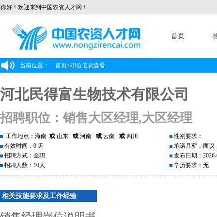
你好！欢迎来到中国农资人才网！
首页
当前位置：
首页
>
职位信息查看
河北民得富生物技术有限公司
招聘职位：销售大区经理,大区经理
工作地点：海南
或
山东
或
河南
或
云南
或
四川
性别要求：
有效时间：0 天
承诺月薪：面议
招聘方式：全职
发布日期：2026-0
招聘人数：10人
学历要求：无
相关技能要求及工作经验
销售经理岗位说明书