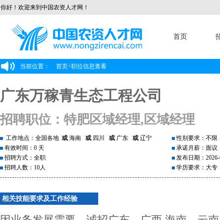
你好！欢迎来到中国农资人才网！
首页
当前位置：
首页
>
职位信息查看
广东万稼青生态工程公司
招聘职位：特肥区域经理,区域经理
工作地点：全国各地
或
海南
或
四川
或
广东
或
辽宁
性别要求：不限
有效时间：0 天
承诺月薪：面议
招聘方式：全职
发布日期：2026-0
招聘人数：10人
学历要求：大专
相关技能要求及工作经验
因业务发展需要，诚招广东，广西,海南，云